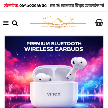
🌸 Aaeesha Mart এ স্বাগতম 🌸 আপনার বিশ্বস্ত অনলাইন শপিং প্ল্যা
হটলাইনঃ
০১৭৬০০৫৯৮৫৫
Previous
Next