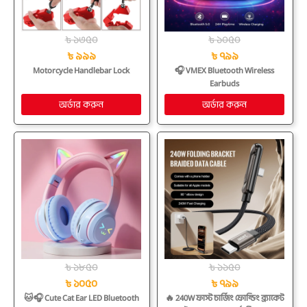
৳ ১৩৫০
৳ ১০৫০
৳ ৯৯৯
৳ ৭৯৯
Motorcycle Handlebar Lock
🎧 VMEX Bluetooth Wireless
Earbuds
৳ ১৮৫০
৳ ১১৫০
৳ ১০৫০
৳ ৭৯৯
🐱🎧 Cute Cat Ear LED Bluetooth
🔥 240W ফাস্ট চার্জিং ফোল্ডিং ব্র্যাকেট