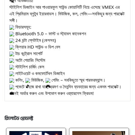
নতুন অভিজ্ঞতায়!
স্টাইলিশ ডিজাইন আর পাওয়ারফুল সাউন্ড কোয়ালিটি নিয়ে এসেছে VMEX এর
এই প্রিমিয়াম ব্লুটুথ ইয়ারবাডস। মিউজিক, কল, গেমিং—সবকিছুর জন্য পারফেক্ট
সঙ্গী।
ফিচারসমূহ:
Bluetooth 5.0 – ফাস্ট ও স্ট্যাবল কানেকশন
24 ঘন্টা প্লেটাইম (কেসসহ)
ক্লিয়ার HD সাউন্ড ও ডিপ বেস
টাচ কন্ট্রোল সাপোর্ট
অটো পেয়ারিং সিস্টেম
স্টাইলিশ চার্জিং কেস
লাইটওয়েট ও কমফোর্টেবল ডিজাইন
কলিং,
মিউজিক,
গেমিং – সবকিছুতে স্মুথ পারফরম্যান্স।
পকেটে সহজে রাখা যায়, ভ্রমণ ও দৈনন্দিন ব্যবহারের জন্য একদম পারফেক্ট।
এখনই অর্ডার করুন এবং উপভোগ করুন ওয়্যারলেস ফ্রিডম!
রিলেটেড প্রোডাক্ট