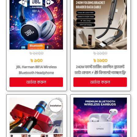
৳ ১২৫০
৳ ১১৫০
৳ ৯৫০
৳ ১১৫০
JBL Harman 881A Wireless
240W ফাস্ট চার্জিং ফোল্ডিং ব্র্যাকেট
Bluetooth Headphone
ডাটা কেবল ⚡ 🎁 কিনলেই পাচ্ছেন ফ্রি
প্রিমিয়াম এয়ারপডস প্রো